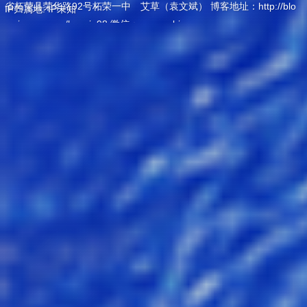
省柘荣县荣华路92号柘荣一中 艾草（袁文斌） 博客地址：http://blo
IP归属地: IP未知
g.sina.com.cn/hanxin98 微信：yuawenbin