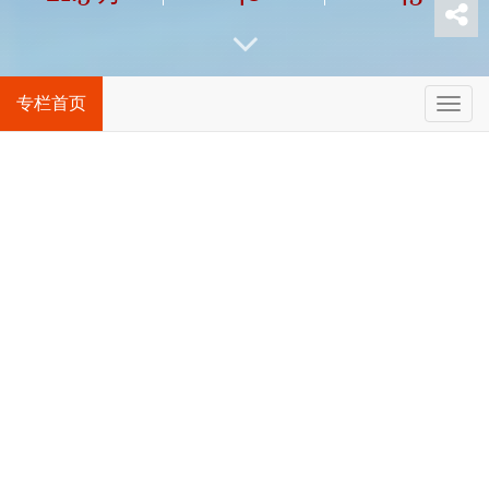
专栏首页
T
o
g
最新
g
l
仿佛见到数星星的你
e
n
仿佛见到数星星的你⊙艾草每当东亭街的傍晚来临我
a
v
就前往锡山区的环太湖路我就第一时间想到那只猫并
i
从猫眼中看到你的怜惜我知道你能数星星又能在车
g
a
间，打开又合上工具箱，摇动工作台的手柄还能下厨
10
0
2
t
2026.07.19 08:01
房烧一手好菜当夜幕降临，染红了一大片天空的晚霞
i
o
退去还不见你来，也无法想象那只猫何时入睡
飞鸟的翅膀
n