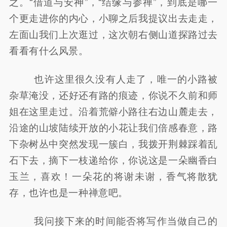
之。“借道与安神”，“结缘与参禅”，到底是哪一
个更走进你的内心，小聊之后我提议出去走走，
左面山我们上次逛过，这次朝右侧山道探路过去
看看有什么风景。
也许这里很久没有人走了，唯一的小路被
杂草淹没，还好还有路的痕迹，你说不久前和师
姐在这里走过。沿着荒僻小路往右边山麓走去，
沿途的山坡陆续开放的小花让我们倍感春意，路
下杂树丛中突然发现一簇白，我拨开荆棘踩着乱
石下去，摘下一枝递给你，你说这是一朵幽香白
玉兰，喜欢！一朵花的将谢未谢，香气将散犹
存，也许也是一种禅意吧。
我问接下来的时间能否将写作当做自己的